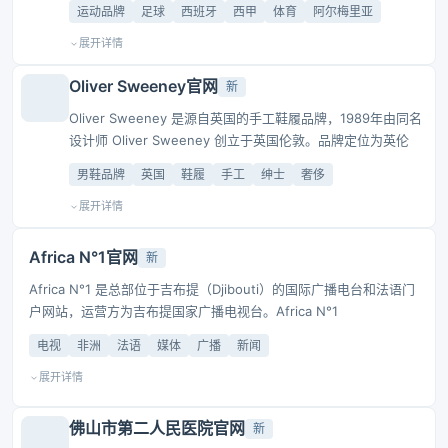
运动品牌
足球
西班牙
西甲
体育
阿尔梅里亚
展开详情
Oliver Sweeney官网
新
Oliver Sweeney 是源自英国的手工鞋履品牌，1989年由同名
设计师 Oliver Sweeney 创立于英国伦敦。品牌定位为英伦
男鞋品牌
英国
鞋履
手工
绅士
奢侈
展开详情
Africa N°1官网
新
Africa N°1 是总部位于吉布提（Djibouti）的国际广播电台和法语门
户网站，运营方为吉布提国家广播电视台。Africa N°1
电视
非洲
法语
媒体
广播
新闻
展开详情
佛山市第二人民医院官网
新