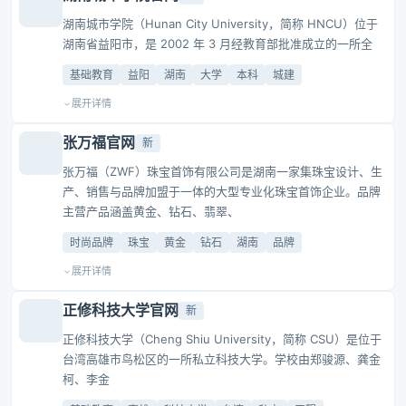
湖南城市学院（Hunan City University，简称 HNCU）位于
湖南省益阳市，是 2002 年 3 月经教育部批准成立的一所全
基础教育
益阳
湖南
大学
本科
城建
展开详情
张万福官网
新
张万福（ZWF）珠宝首饰有限公司是湖南一家集珠宝设计、生
产、销售与品牌加盟于一体的大型专业化珠宝首饰企业。品牌
主营产品涵盖黄金、钻石、翡翠、
时尚品牌
珠宝
黄金
钻石
湖南
品牌
展开详情
正修科技大学官网
新
正修科技大学（Cheng Shiu University，简称 CSU）是位于
台湾高雄市鸟松区的一所私立科技大学。学校由郑骏源、龚金
柯、李金